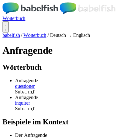
Wörterbuch
babelfish
/
Wörterbuch
/
Deutsch → Englisch
Anfragende
Wörterbuch
Anfragende
questioner
Subst.
m,f
Anfragende
inquirer
Subst.
m,f
Beispiele im Kontext
Der
Anfragende