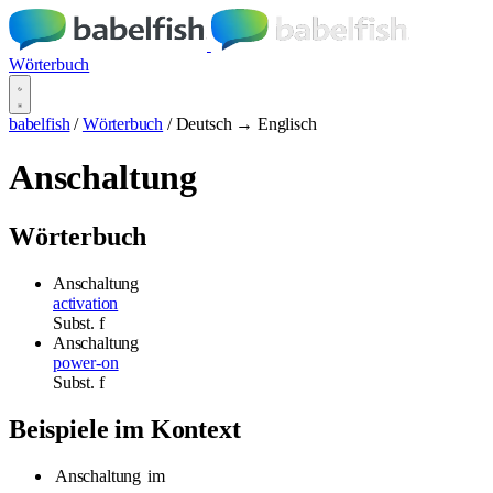
Wörterbuch
babelfish
/
Wörterbuch
/
Deutsch → Englisch
Anschaltung
Wörterbuch
Anschaltung
activation
Subst.
f
Anschaltung
power-on
Subst.
f
Beispiele im Kontext
Anschaltung
im