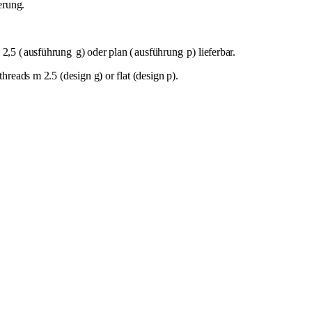
erung.
 2,5 (
ausführung
g) oder plan (
ausführung
p) lieferbar.
hreads m 2.5 (design g) or flat (design p).