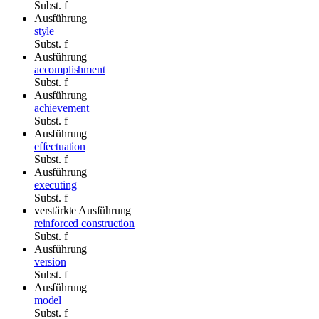
Subst.
f
Ausführung
style
Subst.
f
Ausführung
accomplishment
Subst.
f
Ausführung
achievement
Subst.
f
Ausführung
effectuation
Subst.
f
Ausführung
executing
Subst.
f
verstärkte Ausführung
reinforced construction
Subst.
f
Ausführung
version
Subst.
f
Ausführung
model
Subst.
f