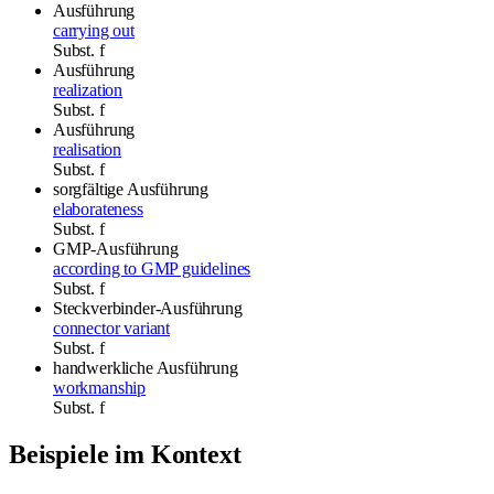
Ausführung
carrying out
Subst.
f
Ausführung
realization
Subst.
f
Ausführung
realisation
Subst.
f
sorgfältige Ausführung
elaborateness
Subst.
f
GMP-Ausführung
according to GMP guidelines
Subst.
f
Steckverbinder-Ausführung
connector variant
Subst.
f
handwerkliche
Ausführung
workmanship
Subst.
f
Beispiele im Kontext