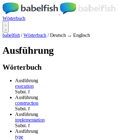
Wörterbuch
babelfish
/
Wörterbuch
/
Deutsch → Englisch
Ausführung
Wörterbuch
Ausführung
execution
Subst.
f
Ausführung
construction
Subst.
f
Ausführung
implementation
Subst.
f
Ausführung
type