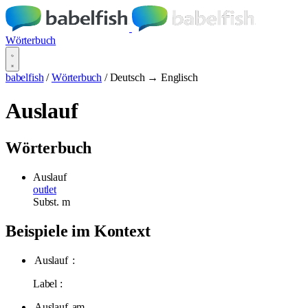
Wörterbuch
babelfish
/
Wörterbuch
/
Deutsch → Englisch
Auslauf
Wörterbuch
Auslauf
outlet
Subst.
m
Beispiele im Kontext
Auslauf
:
Label :
Auslauf
am