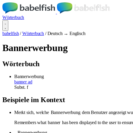
Wörterbuch
babelfish
/
Wörterbuch
/
Deutsch → Englisch
Bannerwerbung
Wörterbuch
Bannerwerbung
banner ad
Subst.
f
Beispiele im Kontext
Merkt sich, welche
Bannerwerbung
dem Benutzer angezeigt wur
Remembers what
banner
has been displayed to the user to ensure
-
Bannerwerbung