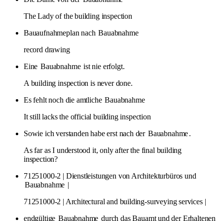
The Lady of the building inspection
Bauaufnahmeplan nach
Bauabnahme
record drawing
Eine
Bauabnahme
ist nie erfolgt.
A building inspection is never done.
Es fehlt noch die amtliche
Bauabnahme
It still lacks the official building inspection
Sowie ich verstanden habe erst nach der
Bauabnahme
.
As far as I understood it, only after the final building
inspection?
71251000-2 | Dienstleistungen von Architekturbüros und
Bauabnahme
|
71251000-2 | Architectural and building-surveying services |
endgültige
Bauabnahme
durch das Bauamt und der Erhaltenen