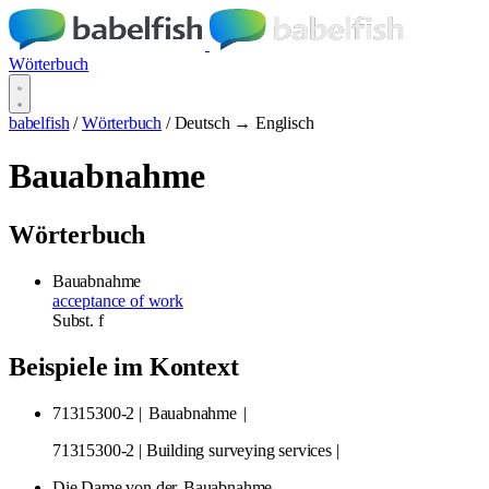
Wörterbuch
babelfish
/
Wörterbuch
/
Deutsch → Englisch
Bauabnahme
Wörterbuch
Bauabnahme
acceptance of work
Subst.
f
Beispiele im Kontext
71315300-2 |
Bauabnahme
|
71315300-2 | Building surveying services |
Die Dame von der
Bauabnahme