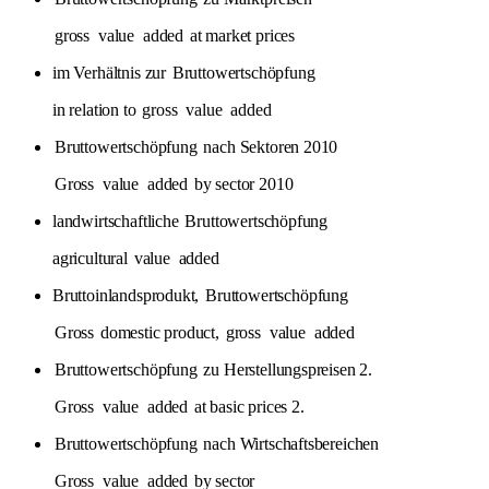
gross
value
added
at market prices
im Verhältnis zur
Bruttowertschöpfung
in relation to
gross
value
added
Bruttowertschöpfung
nach Sektoren 2010
Gross
value
added
by sector 2010
landwirtschaftliche
Bruttowertschöpfung
agricultural
value
added
Bruttoinlandsprodukt,
Bruttowertschöpfung
Gross
domestic product,
gross
value
added
Bruttowertschöpfung
zu Herstellungspreisen 2.
Gross
value
added
at basic prices 2.
Bruttowertschöpfung
nach Wirtschaftsbereichen
Gross
value
added
by sector