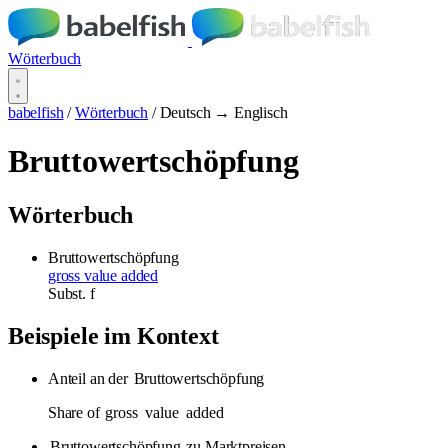
Wörterbuch
babelfish
/
Wörterbuch
/
Deutsch → Englisch
Bruttowertschöpfung
Wörterbuch
Bruttowertschöpfung
gross value added
Subst.
f
Beispiele im Kontext
Anteil an der
Bruttowertschöpfung
Share of
gross
value
added
Bruttowertschöpfung
zu Marktpreisen