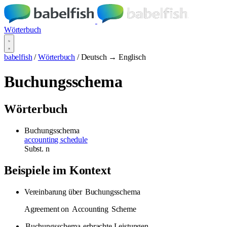
Wörterbuch
babelfish
/
Wörterbuch
/
Deutsch → Englisch
Buchungsschema
Wörterbuch
Buchungsschema
accounting schedule
Subst.
n
Beispiele im Kontext
Vereinbarung über
Buchungsschema
Agreement on
Accounting
Scheme
Buchungsschema
erbrachte Leistungen