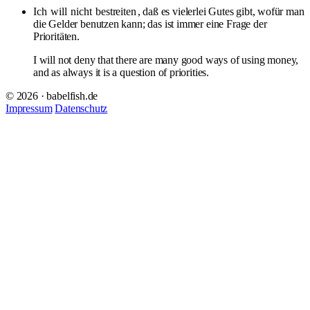
Ich
will
nicht
bestreiten
, daß es vielerlei Gutes gibt, wofür man
die Gelder benutzen kann; das ist immer eine Frage der
Prioritäten.
I will not deny that there are many good ways of using money,
and as always it is a question of priorities.
© 2026 · babelfish.de
Impressum
Datenschutz