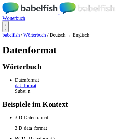
Wörterbuch
babelfish
/
Wörterbuch
/
Deutsch → Englisch
Datenformat
Wörterbuch
Datenformat
data format
Subst.
n
Beispiele im Kontext
3 D
Datenformat
3 D
data
format
BCD -
Datenformat
).