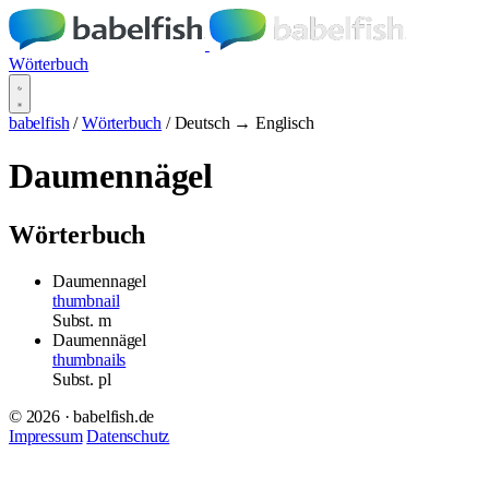
Wörterbuch
babelfish
/
Wörterbuch
/
Deutsch → Englisch
Daumennägel
Wörterbuch
Daumennagel
thumbnail
Subst.
m
Daumennägel
thumbnails
Subst.
pl
© 2026 · babelfish.de
Impressum
Datenschutz