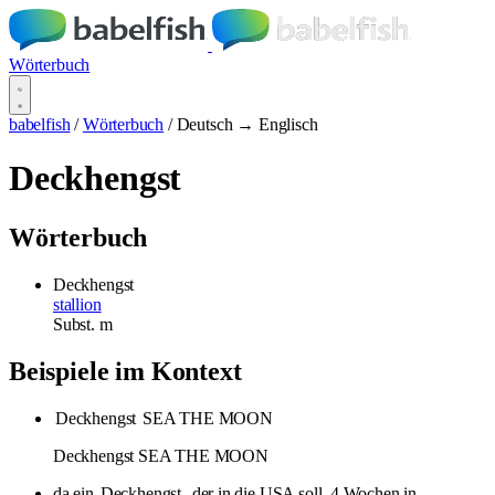
Wörterbuch
babelfish
/
Wörterbuch
/
Deutsch → Englisch
Deckhengst
Wörterbuch
Deckhengst
stallion
Subst.
m
Beispiele im Kontext
Deckhengst
SEA THE MOON
Deckhengst SEA THE MOON
da ein
Deckhengst
, der in die USA soll, 4 Wochen in