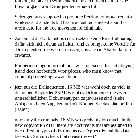
fördern, hat aber in Wirklichkeit eine Art Green Card für die
Freizügigkeit von
Delinquenten
eingeführt.
Schengen was supposed to promote freedom of movement for
workers and students but has in actual fact created a kind of
green card for the free movement of criminals.
Zudem ist die Unkenntnis des Gesetzes keine Entschuldigung
dafür, sich nicht daran zu halten, und es bringt keine Vorteile für
Delinquenten
, die wissen müssen, dass sie ein Strafverfahren
erwartet.
Furthermore, ignorance of the law is no excuse for not obeying
it and does not benefit wrongdoers, who must know that
criminal proceedings await them.
jetzt nur die
Delinquenten
. 16 MB war wohl doch zu viel. in
der neuen Kopie der PSP DB gibt es Dokumente, die zwei
unterschiedlichen Dokumenttypen zugewiesen sind (siehe
Anlage und den Angaben unten). Können Sie das bitte prüfen
(lassen)?
now only the criminals. 16 MB was probably too much. in the
new copy of PSP DB there are documents that are assigned to
two different types of documents (see Appendix and the data
below). Can you check that please (leave)?