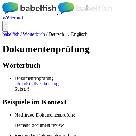
Wörterbuch
babelfish
/
Wörterbuch
/
Deutsch → Englisch
Dokumentenprüfung
Wörterbuch
Dokumentenprüfung
administrative checking
Subst.
f
Beispiele im Kontext
Nachfrage
Dokumentenprüfung
Demand document review
Beginn der
Dokumentenprüfung