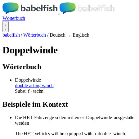
Wörterbuch
babelfish
/
Wörterbuch
/
Deutsch → Englisch
Doppelwinde
Wörterbuch
Doppelwinde
double acting winch
Subst.
f
· techn.
Beispiele im Kontext
Die HET Fahrzeuge sollen mit einer
Doppelwinde
ausgestattet
werden
The HET vehicles will be equipped with a
double
winch