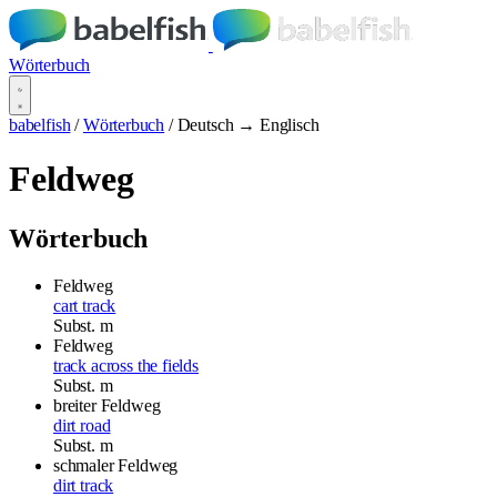
Wörterbuch
babelfish
/
Wörterbuch
/
Deutsch → Englisch
Feldweg
Wörterbuch
Feldweg
cart track
Subst.
m
Feldweg
track across the fields
Subst.
m
breiter
Feldweg
dirt road
Subst.
m
schmaler
Feldweg
dirt track