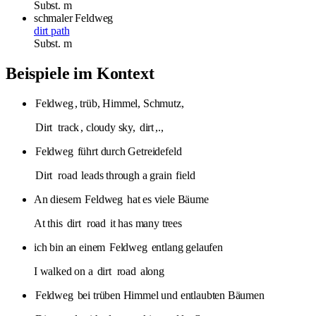
Subst.
m
schmaler
Feldweg
dirt path
Subst.
m
Beispiele im Kontext
Feldweg
, trüb, Himmel, Schmutz,
Dirt
track
, cloudy sky,
dirt
,.,
Feldweg
führt durch Getreidefeld
Dirt
road
leads through a grain
field
An diesem
Feldweg
hat es viele Bäume
At this
dirt
road
it has many trees
ich bin an einem
Feldweg
entlang gelaufen
I walked on a
dirt
road
along
Feldweg
bei trüben Himmel und entlaubten Bäumen