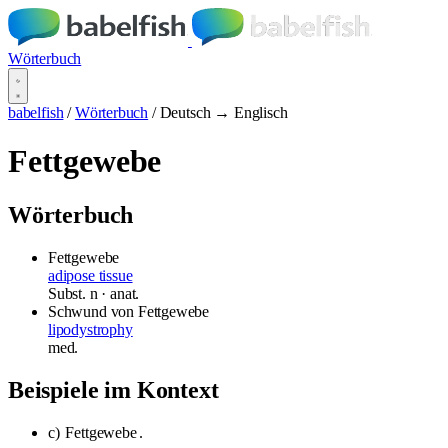
Wörterbuch
babelfish
/
Wörterbuch
/
Deutsch → Englisch
Fettgewebe
Wörterbuch
Fettgewebe
adipose tissue
Subst.
n
· anat.
Schwund von Fettgewebe
lipodystrophy
med.
Beispiele im Kontext
c)
Fettgewebe
.