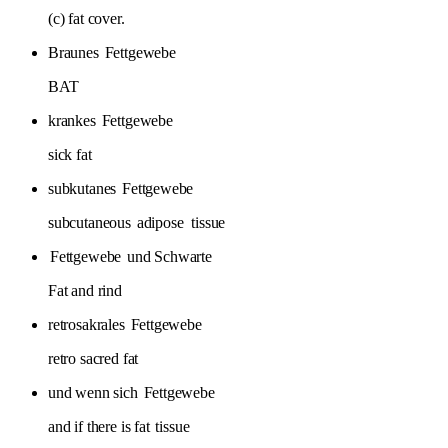
(c) fat cover.
Braunes
Fettgewebe
BAT
krankes
Fettgewebe
sick fat
subkutanes
Fettgewebe
subcutaneous
adipose
tissue
Fettgewebe
und Schwarte
Fat and rind
retrosakrales
Fettgewebe
retro sacred fat
und wenn sich
Fettgewebe
and if there is fat
tissue