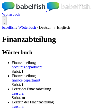
Wörterbuch
babelfish
/
Wörterbuch
/
Deutsch → Englisch
Finanzabteilung
Wörterbuch
Finanzabteilung
accounts department
Subst.
f
Finanzabteilung
finance department
Subst.
f
Leiter der Finanzabteilung
treasurer
Subst.
m
Leiterin der Finanzabteilung
treasurer