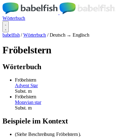
Wörterbuch
babelfish
/
Wörterbuch
/
Deutsch → Englisch
Fröbelstern
Wörterbuch
Fröbelstern
Advent Star
Subst.
m
Fröbelstern
Moravian star
Subst.
m
Beispiele im Kontext
(Siehe Beschreibung
Fröbelstern
).