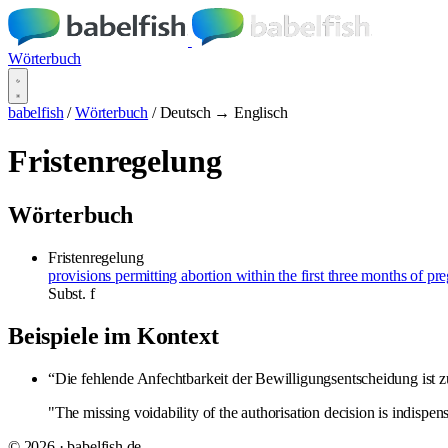
Wörterbuch
babelfish
/
Wörterbuch
/
Deutsch → Englisch
Fristenregelung
Wörterbuch
Fristenregelung
provisions permitting abortion within the first three months of p
Subst.
f
Beispiele im Kontext
“Die fehlende Anfechtbarkeit der Bewilligungsentscheidung ist 
"The missing voidability of the authorisation decision is indispen
© 2026 · babelfish.de