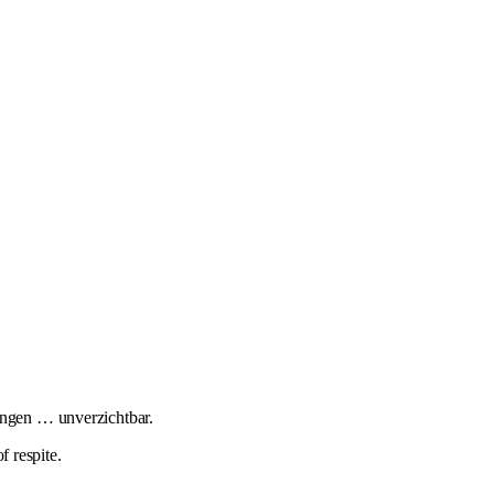
ungen … unverzichtbar.
f respite.