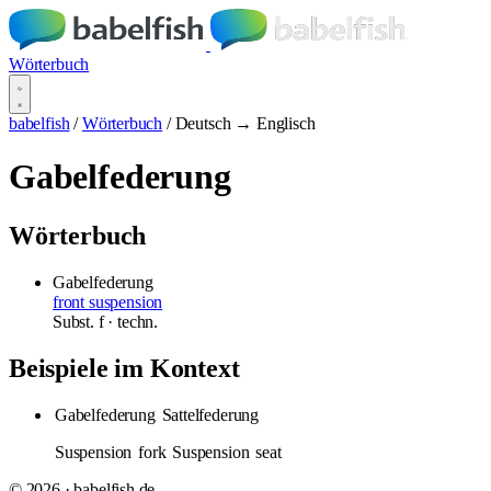
Wörterbuch
babelfish
/
Wörterbuch
/
Deutsch → Englisch
Gabelfederung
Wörterbuch
Gabelfederung
front suspension
Subst.
f
· techn.
Beispiele im Kontext
Gabelfederung
Sattelfederung
Suspension
fork
Suspension
seat
© 2026 · babelfish.de