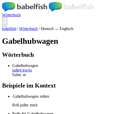
Wörterbuch
babelfish
/
Wörterbuch
/
Deutsch → Englisch
Gabelhubwagen
Wörterbuch
Gabelhubwagen
pallett trucks
Subst.
m
Beispiele im Kontext
Gabelhubwagen
rollen
Roll pallet
truck
Rolle für
Gabelhubwagen