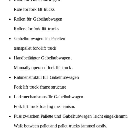
Role for fork lift
trucks
Rollen für
Gabelhubwagen
Rollers for fork lift
trucks
Gabelhubwagen
für Paletten
transpallet fork-lift
truck
Handbetätigter
Gabelhubwagen
.
Manually operated fork lift
truck
.
Rahmenstruktur für
Gabelhubwagen
Fork lift
truck
frame structure
Lademechanismus für
Gabelhubwagen
.
Fork lift
truck
loading mechanism.
Fuss zwischen Pallette und
Gabelhubwagen
leicht eingeklemmt.
Walk between pallet and pallet
trucks
jammed easily.