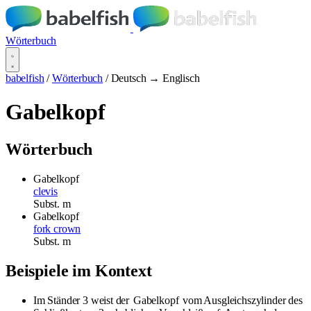
Wörterbuch
babelfish
/
Wörterbuch
/
Deutsch → Englisch
Gabelkopf
Wörterbuch
Gabelkopf
clevis
Subst.
m
Gabelkopf
fork crown
Subst.
m
Beispiele im Kontext
Im Ständer 3 weist der
Gabelkopf
vom Ausgleichszylinder des