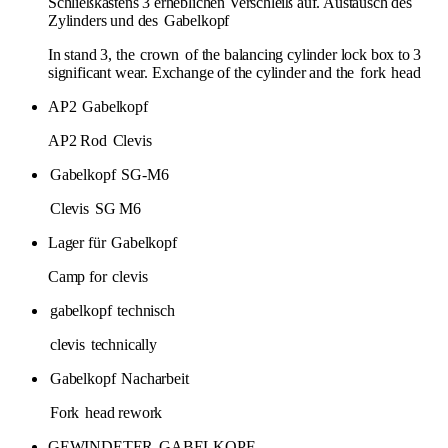
Schließkastens 3 erheblichen Verschleiß auf. Austausch des
Zylinders und des
Gabelkopf
In stand 3, the
crown
of the balancing cylinder lock box to 3
significant wear. Exchange of the cylinder and the
fork
head
AP2
Gabelkopf
AP2 Rod
Clevis
Gabelkopf
SG-M6
Clevis
SG M6
Lager für
Gabelkopf
Camp for
clevis
gabelkopf
technisch
clevis
technically
Gabelkopf
Nacharbeit
Fork
head rework
GEWINDETER
GABELKOPF