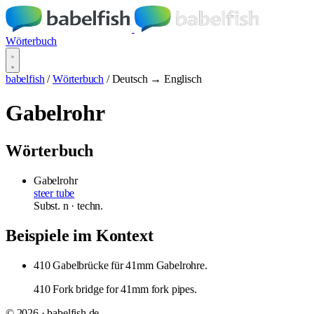
Wörterbuch
babelfish
/
Wörterbuch
/
Deutsch → Englisch
Gabelrohr
Wörterbuch
Gabelrohr
steer tube
Subst.
n
· techn.
Beispiele im Kontext
410 Gabelbrücke für 41mm Gabelrohre.
410 Fork bridge for 41mm fork pipes.
© 2026 · babelfish.de