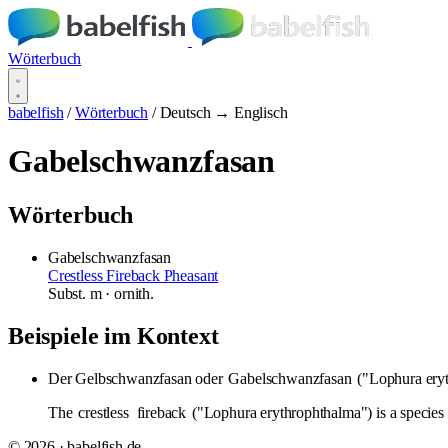
Wörterbuch
babelfish
/
Wörterbuch
/
Deutsch → Englisch
Gabelschwanzfasan
Wörterbuch
Gabelschwanzfasan
Crestless Fireback Pheasant
Subst.
m
· ornith.
Beispiele im Kontext
Der Gelbschwanzfasan oder
Gabelschwanzfasan
("Lophura eryt
The
crestless
fireback
("Lophura erythrophthalma") is a species o
© 2026 · babelfish.de