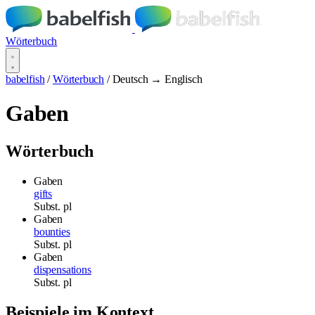
Wörterbuch
babelfish
/
Wörterbuch
/
Deutsch → Englisch
Gaben
Wörterbuch
Gaben
gifts
Subst.
pl
Gaben
bounties
Subst.
pl
Gaben
dispensations
Subst.
pl
Beispiele im Kontext