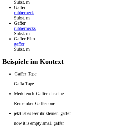
Subst.
m
Gaffer
rubberneck
Subst.
m
Gaffer
rubbernecks
Subst.
m
Gaffer
Film
gaffer
Subst.
m
Beispiele im Kontext
Gaffer
Tape
Gaffa Tape
Merkt euch
Gaffer
das eine
Remember
Gaffer
one
jetzt ist es leer ihr kleinen
gaffer
now it is empty small
gaffer