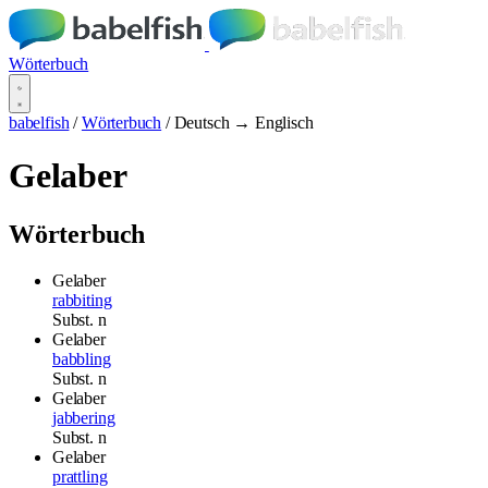
Wörterbuch
babelfish
/
Wörterbuch
/
Deutsch → Englisch
Gelaber
Wörterbuch
Gelaber
rabbiting
Subst.
n
Gelaber
babbling
Subst.
n
Gelaber
jabbering
Subst.
n
Gelaber
prattling