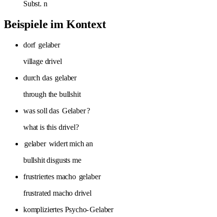
Subst.
n
Beispiele im Kontext
dorf
gelaber
village drivel
durch das
gelaber
through the bullshit
was soll das
Gelaber
?
what is this drivel?
gelaber
widert mich an
bullshit disgusts me
frustriertes macho
gelaber
frustrated macho drivel
kompliziertes Psycho-
Gelaber