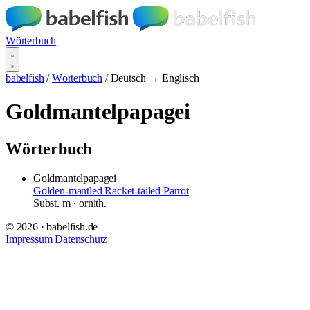
Wörterbuch
babelfish
/
Wörterbuch
/
Deutsch → Englisch
Goldmantelpapagei
Wörterbuch
Goldmantelpapagei
Golden-mantled Racket-tailed Parrot
Subst.
m
· ornith.
© 2026 · babelfish.de
Impressum
Datenschutz