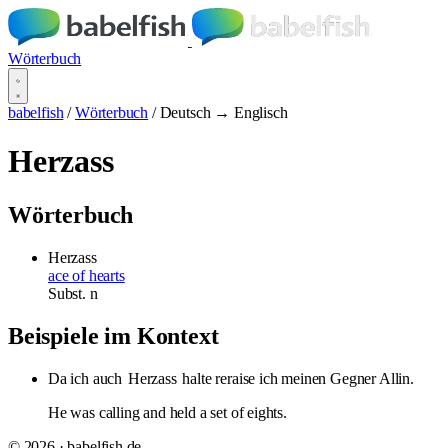
Wörterbuch
babelfish
/
Wörterbuch
/
Deutsch → Englisch
Herzass
Wörterbuch
Herzass
ace of hearts
Subst.
n
Beispiele im Kontext
Da ich auch
Herzass
halte reraise ich meinen Gegner Allin.
He was calling and held a set of eights.
© 2026 · babelfish.de