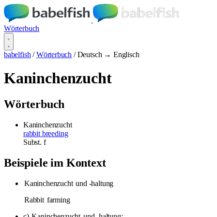
Wörterbuch
babelfish
/
Wörterbuch
/
Deutsch → Englisch
Kaninchenzucht
Wörterbuch
Kaninchenzucht
rabbit breeding
Subst.
f
Beispiele im Kontext
Kaninchenzucht
und -haltung
Rabbit
farming
c)
Kaninchenzucht
und -haltung;