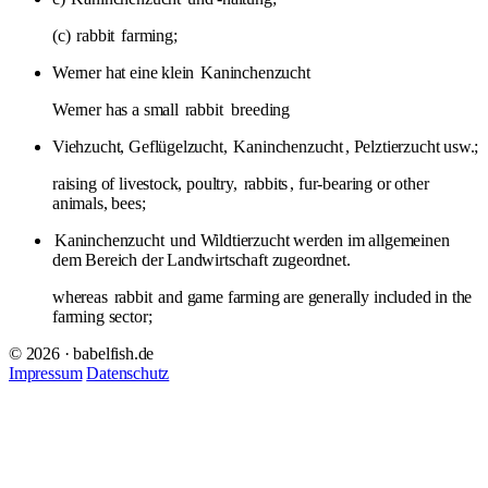
(c)
rabbit
farming;
Werner hat eine klein
Kaninchenzucht
Werner has a small
rabbit
breeding
Viehzucht, Geflügelzucht,
Kaninchenzucht
, Pelztierzucht usw.;
raising of livestock, poultry,
rabbits
, fur-bearing or other
animals, bees;
Kaninchenzucht
und Wildtierzucht werden im allgemeinen
dem Bereich der Landwirtschaft zugeordnet.
whereas
rabbit
and game farming are generally included in the
farming sector;
© 2026 · babelfish.de
Impressum
Datenschutz