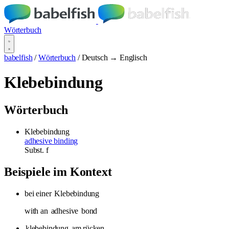
Wörterbuch
babelfish
/
Wörterbuch
/
Deutsch → Englisch
Klebebindung
Wörterbuch
Klebebindung
adhesive binding
Subst.
f
Beispiele im Kontext
bei einer
Klebebindung
with an
adhesive
bond
klebebindung
am rücken