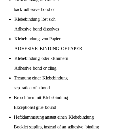
back
adhesive
bond on
Klebebindung
löst sich
Adhesive
bond dissolves
Klebebindung
von Papier
ADHESIVE
BINDING
OF PAPER
Klebebindung
oder klammern
Adhesive
bond or cling
Trennung einer
Klebebindung
separation of a bond
Broschüren mit
Klebebindung
Exceptional glue-bound
Heftklammerung anstatt einen
Klebebindung
Booklet stapling instead of an
adhesive
binding