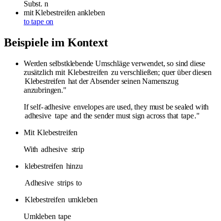
Subst.
n
mit Klebestreifen ankleben
to tape on
Beispiele im Kontext
Werden selbstklebende Umschläge verwendet, so sind diese
zusätzlich mit
Klebestreifen
zu verschließen; quer über diesen
Klebestreifen
hat der Absender seinen Namenszug
anzubringen."
If self-
adhesive
envelopes are used, they must be sealed with
adhesive
tape
and the sender must sign across that
tape
."
Mit
Klebestreifen
With
adhesive
strip
klebestreifen
hinzu
Adhesive
strips
to
Klebestreifen
umkleben
Umkleben
tape