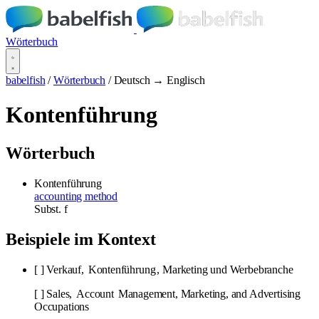
Wörterbuch
babelfish
/
Wörterbuch
/
Deutsch → Englisch
Kontenführung
Wörterbuch
Kontenführung
accounting method
Subst.
f
Beispiele im Kontext
[ ] Verkauf,
Kontenführung
, Marketing und Werbebranche
[ ] Sales,
Account
Management, Marketing, and Advertising
Occupations