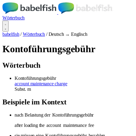
Wörterbuch
babelfish
/
Wörterbuch
/
Deutsch → Englisch
Kontoführungsgebühr
Wörterbuch
Kontoführungsgebühr
account maintenance charge
Subst.
m
Beispiele im Kontext
nach Belastung der
Kontoführungsgebühr
after loading the
account
maintenance
fee
sie müssen eine
Kontoführungsgebühr
bezahlen