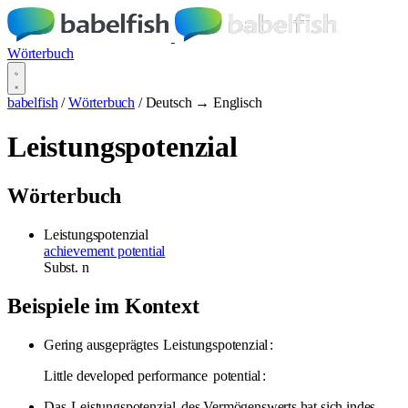
Wörterbuch
babelfish
/
Wörterbuch
/
Deutsch → Englisch
Leistungspotenzial
Wörterbuch
Leistungspotenzial
achievement potential
Subst.
n
Beispiele im Kontext
Gering ausgeprägtes
Leistungspotenzial
:
Little developed performance
potential
:
Das
Leistungspotenzial
des Vermögenswerts hat sich indes