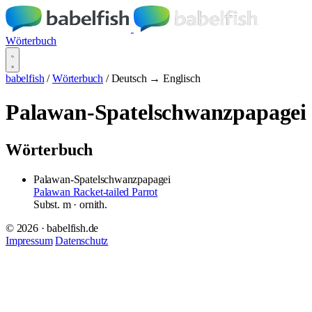
Wörterbuch
babelfish
/
Wörterbuch
/
Deutsch → Englisch
Palawan-Spatelschwanzpapagei
Wörterbuch
Palawan-Spatelschwanzpapagei
Palawan Racket-tailed Parrot
Subst.
m
· ornith.
© 2026 · babelfish.de
Impressum
Datenschutz