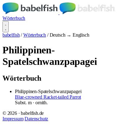
Wörterbuch
babelfish
/
Wörterbuch
/
Deutsch → Englisch
Philippinen-
Spatelschwanzpapagei
Wörterbuch
Philippinen-Spatelschwanzpapagei
Blue-crowned Racket-tailed Parrot
Subst.
m
· ornith.
© 2026 · babelfish.de
Impressum
Datenschutz