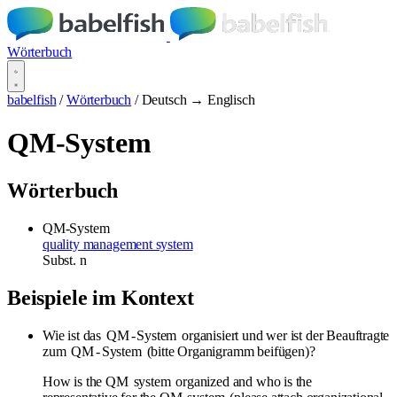
Wörterbuch
babelfish
/
Wörterbuch
/
Deutsch → Englisch
QM-System
Wörterbuch
QM-System
quality management system
Subst.
n
Beispiele im Kontext
Wie ist das
QM
-
System
organisiert und wer ist der Beauftragte
zum
QM
-
System
(bitte Organigramm beifügen)?
How is the QM
system
organized and who is the