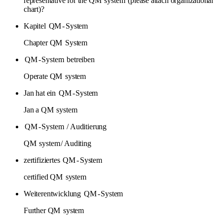
representative for the QM
system
(please attach organizational
chart)?
Kapitel
QM
-
System
Chapter QM
System
QM
-
System
betreiben
Operate QM
system
Jan hat ein
QM
-
System
Jan a QM
system
QM
-
System
/ Auditierung
QM
system
/ Auditing
zertifiziertes
QM
-
System
certified QM
system
Weiterentwicklung
QM
-
System
Further QM
system