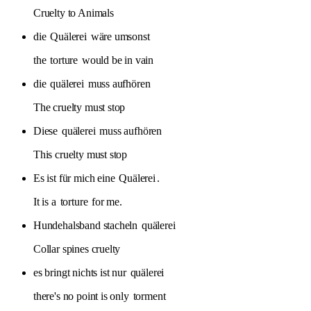
Cruelty to Animals
die
Quälerei
wäre umsonst
the
torture
would be in vain
die
quälerei
muss aufhören
The cruelty must stop
Diese
quälerei
muss aufhören
This cruelty must stop
Es ist für mich eine
Quälerei
.
It is a
torture
for me.
Hundehalsband stacheln
quälerei
Collar spines cruelty
es bringt nichts ist nur
quälerei
there's no point is only
torment