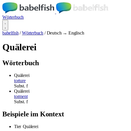
Wörterbuch
babelfish
/
Wörterbuch
/
Deutsch → Englisch
Quälerei
Wörterbuch
Quälerei
torture
Subst.
f
Quälerei
torment
Subst.
f
Beispiele im Kontext
Tier
Quälerei