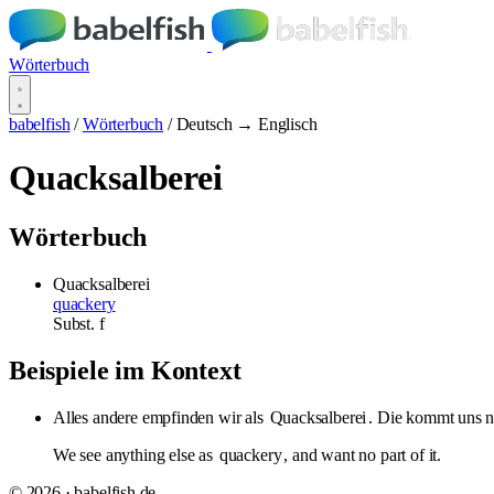
Wörterbuch
babelfish
/
Wörterbuch
/
Deutsch → Englisch
Quacksalberei
Wörterbuch
Quacksalberei
quackery
Subst.
f
Beispiele im Kontext
Alles andere empfinden wir als
Quacksalberei
. Die kommt uns ni
We see anything else as
quackery
, and want no part of it.
© 2026 · babelfish.de