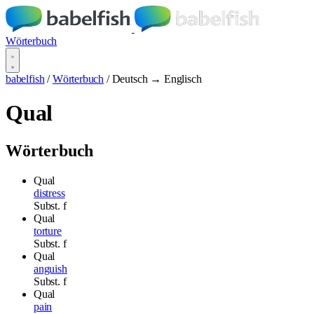
Wörterbuch
babelfish
/
Wörterbuch
/
Deutsch → Englisch
Qual
Wörterbuch
Qual
distress
Subst.
f
Qual
torture
Subst.
f
Qual
anguish
Subst.
f
Qual
pain