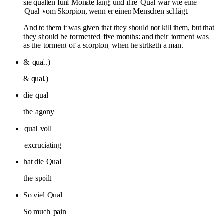
sie quälten fünf Monate lang; und ihre
Qual
war wie eine
Qual
vom Skorpion, wenn er einen Menschen schlägt.
And to them it was given that they should not kill them, but that
they should be
tormented
five months: and their
torment
was
as the
torment
of a scorpion, when he striketh a man.
&
qual
.)
& qual.)
die
qual
the
agony
qual
voll
excruciating
hat die
Qual
the
spoilt
So viel
Qual
So much
pain