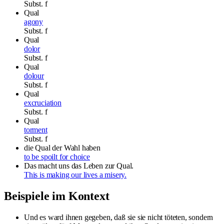
Subst.
f
Qual
agony
Subst.
f
Qual
dolor
Subst.
f
Qual
dolour
Subst.
f
Qual
excruciation
Subst.
f
Qual
torment
Subst.
f
die Qual der Wahl haben
to be spoilt for choice
Das macht uns das Leben zur Qual.
This is making our lives a misery.
Beispiele im Kontext
Und es ward ihnen gegeben, daß sie sie nicht töteten, sondern