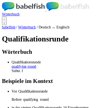
Wörterbuch
babelfish
/
Wörterbuch
/
Deutsch → Englisch
Qualifikationsrunde
Wörterbuch
Qualifikationsrunde
qualifying round
Subst.
f
Beispiele im Kontext
Vor
Qualifikationsrunde
Before
qualifying
round
in der vierten
Qualifikationsrunde
16 Einzelturniere.