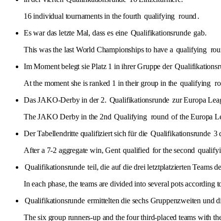
16 individual tournaments in the fourth
qualifying
round
.
Es war das letzte Mal, dass es eine
Qualifikationsrunde
gab.
This was the last World Championships to have a
qualifying
ro
Im Moment belegt sie Platz 1 in ihrer Gruppe der
Qualifikations
At the moment she is ranked 1 in their group in the
qualifying
r
Das JAKO-Derby in der 2.
Qualifikationsrunde
zur Europa Leag
The JAKO Derby in the 2nd
Qualifying
round
of the Europa Le
Der Tabellendritte qualifiziert sich für die
Qualifikationsrunde
3 
After a 7-2 aggregate win, Gent
qualified
for the second
qualify
Qualifikationsrunde
teil, die auf die drei letztplatzierten Tea
In each phase, the teams are divided into several pots according 
Qualifikationsrunde
ermittelten die sechs Gruppenzweiten und di
The six group runners-up and the four third-placed teams with the 