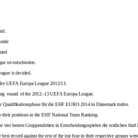
und
.
runde
ound
ue ist entschieden.
ague is decided.
der UEFA Europa League 2012/13.
ing
round
of the 2012–13 UEFA Europa League.
ms der Qualifikationsphase für die EHF EURO 2014 in Dänemark trafen.
to their positions in the EHF National Team Ranking.
e vier besten Gruppendritten in Entscheidungsspielen die restlichen fün
best record against the rest of the top four in their respective groups wen