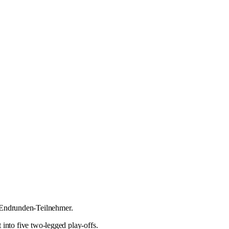
f Endrunden-Teilnehmer.
t into five two-legged play-offs.