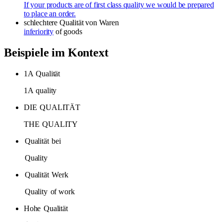
If your products are of first class quality we would be prepared
to place an order.
schlechtere Qualität
von Waren
inferiority
of goods
Beispiele im Kontext
1A
Qualität
1A
quality
DIE
QUALITÄT
THE
QUALITY
Qualität
bei
Quality
Qualität
Werk
Quality
of work
Hohe
Qualität