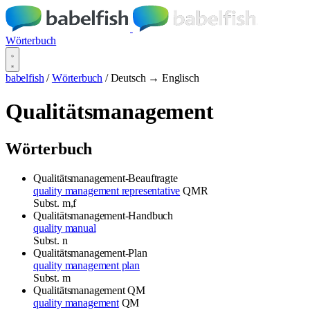
Wörterbuch
babelfish
/
Wörterbuch
/
Deutsch → Englisch
Qualitätsmanagement
Wörterbuch
Qualitätsmanagement-Beauftragte
quality management representative
QMR
Subst.
m,f
Qualitätsmanagement-Handbuch
quality manual
Subst.
n
Qualitätsmanagement-Plan
quality management plan
Subst.
m
Qualitätsmanagement
QM
quality management
QM