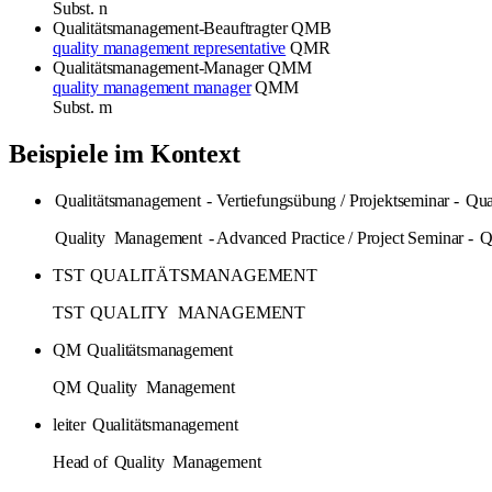
Subst.
n
Qualitätsmanagement-Beauftragter
QMB
quality management representative
QMR
Qualitätsmanagement-Manager
QMM
quality management manager
QMM
Subst.
m
Beispiele im Kontext
Qualitätsmanagement
- Vertiefungsübung / Projektseminar -
Qua
Quality
Management
- Advanced Practice / Project Seminar -
Q
TST
QUALITÄTSMANAGEMENT
TST
QUALITY
MANAGEMENT
QM
Qualitätsmanagement
QM
Quality
Management
leiter
Qualitätsmanagement
Head of
Quality
Management