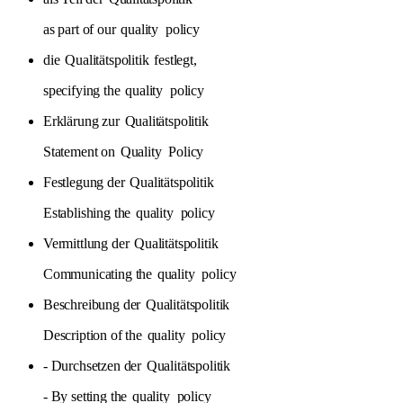
as part of our
quality
policy
die
Qualitätspolitik
festlegt,
specifying the
quality
policy
Erklärung zur
Qualitätspolitik
Statement on
Quality
Policy
Festlegung der
Qualitätspolitik
Establishing the
quality
policy
Vermittlung der
Qualitätspolitik
Communicating the
quality
policy
Beschreibung der
Qualitätspolitik
Description of the
quality
policy
- Durchsetzen der
Qualitätspolitik
- By setting the
quality
policy