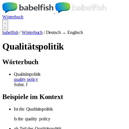
Wörterbuch
babelfish
/
Wörterbuch
/
Deutsch → Englisch
Qualitätspolitik
Wörterbuch
Qualitätspolitik
quality policy
Subst.
f
Beispiele im Kontext
Ist die
Qualitätspolitik
Is the
quality
policy
als Teil der
Qualitätspolitik