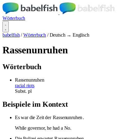
Wörterbuch
babelfish
/
Wörterbuch
/
Deutsch → Englisch
Rassenunruhen
Wörterbuch
Rassenunruhen
racial riots
Subst.
pl
Beispiele im Kontext
Es war die Zeit der
Rassenunruhen
.
While governor, he had a No.
Die Polizei erwartet
Rassenunruhen
.