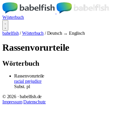
Wörterbuch
babelfish
/
Wörterbuch
/
Deutsch → Englisch
Rassenvorurteile
Wörterbuch
Rassenvorurteile
racial prejudice
Subst.
pl
© 2026 · babelfish.de
Impressum
Datenschutz