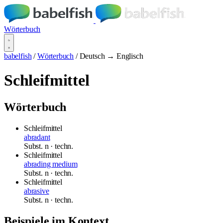
Wörterbuch
babelfish
/
Wörterbuch
/
Deutsch → Englisch
Schleifmittel
Wörterbuch
Schleifmittel
abradant
Subst.
n
· techn.
Schleifmittel
abrading medium
Subst.
n
· techn.
Schleifmittel
abrasive
Subst.
n
· techn.
Beispiele im Kontext