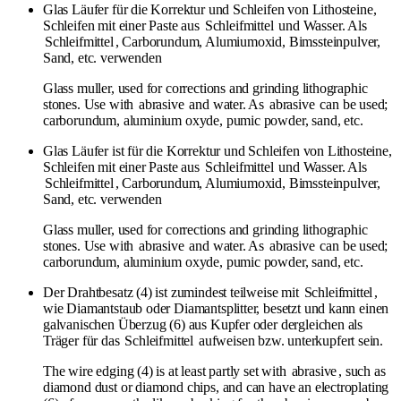
Glas Läufer für die Korrektur und Schleifen von Lithosteine,
Schleifen mit einer Paste aus
Schleifmittel
und Wasser. Als
Schleifmittel
, Carborundum, Alumiumoxid, Bimssteinpulver,
Sand, etc. verwenden
Glass muller, used for corrections and grinding lithographic
stones. Use with
abrasive
and water. As
abrasive
can be used;
carborundum, aluminium oxyde, pumic powder, sand, etc.
Glas Läufer ist für die Korrektur und Schleifen von Lithosteine,
Schleifen mit einer Paste aus
Schleifmittel
und Wasser. Als
Schleifmittel
, Carborundum, Alumiumoxid, Bimssteinpulver,
Sand, etc. verwenden
Glass muller, used for corrections and grinding lithographic
stones. Use with
abrasive
and water. As
abrasive
can be used;
carborundum, aluminium oxyde, pumic powder, sand, etc.
Der Drahtbesatz (4) ist zumindest teilweise mit
Schleifmittel
,
wie Diamantstaub oder Diamantsplitter, besetzt und kann einen
galvanischen Überzug (6) aus Kupfer oder dergleichen als
Träger für das
Schleifmittel
aufweisen bzw. unterkupfert sein.
The wire edging (4) is at least partly set with
abrasive
, such as
diamond dust or diamond chips, and can have an electroplating