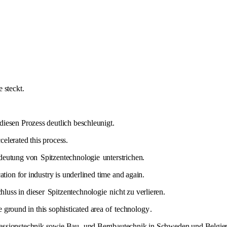
e steckt.
iesen Prozess deutlich beschleunigt.
celerated this process.
edeutung von
Spitzentechnologie
unterstrichen.
ation for industry is underlined time and again.
luss in dieser
Spitzentechnologie
nicht zu verlieren.
se ground in this sophisticated area of
technology
.
ssionstechnik sowie Bau- und Bergbautechnik in Schweden und Belgie