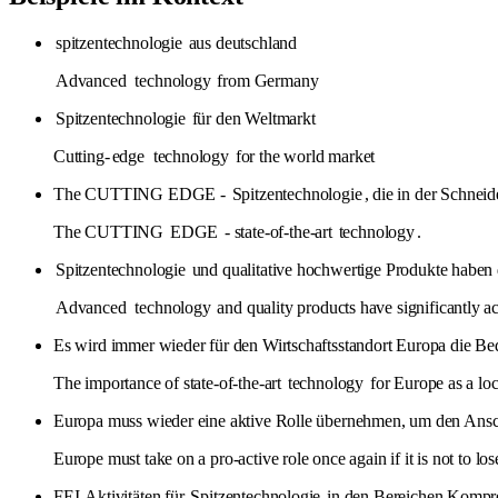
spitzentechnologie
aus deutschland
Advanced
technology
from Germany
Spitzentechnologie
für den Weltmarkt
Cutting-
edge
technology
for the world market
The CUTTING EDGE -
Spitzentechnologie
, die in der Schneid
The CUTTING
EDGE
- state-of-the-art
technology
.
Spitzentechnologie
und qualitative hochwertige Produkte haben d
Advanced
technology
and quality products have significantly ac
Es wird immer wieder für den Wirtschaftsstandort Europa die B
The importance of state-of-the-art
technology
for Europe as a loc
Europa muss wieder eine aktive Rolle übernehmen, um den Ansch
Europe must take on a pro-active role once again if it is not to lo
FEI-Aktivitäten für
Spitzentechnologie
in den Bereichen Kompre