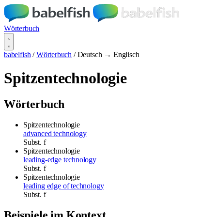
Wörterbuch
babelfish
/
Wörterbuch
/
Deutsch → Englisch
Spitzentechnologie
Wörterbuch
Spitzentechnologie
advanced technology
Subst.
f
Spitzentechnologie
leading-edge technology
Subst.
f
Spitzentechnologie
leading edge of technology
Subst.
f
Beispiele im Kontext